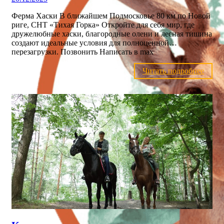
Ферма Хаски В ближайшем Подмосковье 80 км по Новой
риге, СНТ «Тихая Горка» Откройте для себя мир, где
дружелюбные хаски, благородные олени и лесная тишина
создают идеальные условия для полноценной
перезагрузки. Позвонить Написать в max
https://bambiland.ru/wp-
content/uploads/2025/02/video5303083097753936050.mp4 О
Читать подробнее
ферме На территории фермы хаски в Московской
области, недалеко от Москвы, всё устроено так, чтобы
гости чувствовали себя как дома. Здесь радуют свежим
воздухом широкие луга и лесные тропинки, идеальные
для комфортных прогулок. С мая по сентябрь на ферме
работают улиточная ферма и пасека, предлагающие
натуральные деликатесы, а кафе сервирует блюда русской
и европейской кухонь. В целом, это место сочетает
городские удобства с деревенским спокойствием, делая
отдых полноценным. Забронировать Билеты и цены
Стоимость посещения: Взрослый билет — 1500₽
Детский билет с 6 лет до 14 лет — 1500₽ Детский билет с
1 года до 6 лет — 500₽ Дети до 1 года — бесплатно В
стоимость билета входит: посещение оленьей фермы и
зоопарка посещение улиточной фермы с экскурсией
догтрекинг с хаски стаканчик универсального корма для