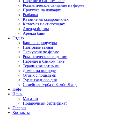
Парение в банном чане
Наши дрессированные, спокойные и послушные лошади
Романтическое свидание на ферме
подарят вам незабываемые впечатления!Маршрут № 1 40
Прогулка на лошадях
минут прогулки по живописному заповеднику + фото
Рыбалка
5000 руб./чел. Маршрут № 2 60 минут заповедник и
Катание на квадроциклах
бескрайние поля + фото 8000 руб./чел. Маршрут № 3 60
Катаемся на снегоходах
минут плаванье на лошади + фото 10 000 руб. /чел.
Аренда фермы
Подробнее Акции Наши горячие предложения Вас
Аренда бани
приятно удивят Раннее бронирование Скидка 10% — при
Отдых
бронировании дома за 3 месяца до заезда Длительное
Банные процедуры
проживание Скидка 15% — при бронировании дома от 5
Пантовые ванны
дней. День рождения на ферме Скидка 10% —…
Экскурсия по ферме
Романтическое свидание
Парение в банном чане
Терапия животными
Домик на природе
Отдых с лошадьми
Тур выходного дня
Семейная турбаза Бэмби Лэнд
Кафе
Цены
Магазин
Подарочный сертификат
Галерея
Контакты