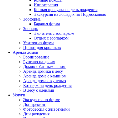
Конные походы
идеально для отдыха после активной езды, с меню,
подарят вам незабываемые впечатления!Маршрут № 1 40
Иппотерапия
адаптированным под пожелания гостей из Москвы и
минут прогулки по живописному заповеднику + фото
Конная прогулка на день рождения
других областей. Незабываемый отдых для всей семьи
5000 руб./чел. Маршрут № 2 60 минут заповедник и
Экскурсия на лошадях по Подмосковью
Здесь вся семья найдёт занятие по душе: дети кормят
бескрайние поля + фото 8000 руб./чел. Маршрут № 3 60
Зооферма
кроликов, взрослые катятся на лошадях, а пожилые
минут плаванье на лошади + фото 10 000 руб. /чел.
Баранья ферма
родственники наслаждаются видами природы. Конные
Подробнее Акции Наши горячие предложения Вас
Зоопарк
туры адаптированы для всех возрастов, от новичков до
приятно удивят Раннее бронирование Скидка 10% — при
Эко-отель с зоопарком
опытных всадников, превращая обычный отдых в
бронировании дома за 3 месяца до заезда Длительное
Отдых с зоопарком
настоящее семейное приключение. Добавьте к этому
проживание Скидка 15% —…
Улиточная ферма
енотов и павлинов вокруг, и вы получите идеальный
Приют для кроликов
микс для туризма. Индивидуальная спа программа Чтобы
Аренда домов
увезти домой красивые воспоминания, заказывайте
Бронирование
фотосессию с лошадьми в наших живописных уголках —
Бунгало на двоих
у ручья или на полях. Многие добавляют это в семейный
Домик с банным чаном
альбом — романтика на все сто. Сам заказывал пару раз:
Аренда домика в лесу
снимки получаются атмосферными, как с открытки.
Аренда дома с камином
Фотосессии с лошадьми Сделайте фотосессию с
Аренда дома с купелью
лошадьми на фоне зеленых лугов — инструкторы
Коттедж на день рождения
помогут выбрать позы и организовать кадры с
В лесу с оленями
животными. Это часть конных туров, которая остаётся
Услуги
памятью надолго, идеально для семейных альбомов. Все
Экскурсия по ферме
лошади дружелюбны, и даже новички в езде почувствуют
Дог-трекинг
комфорт. Конные прогулки Откройте для себя мир
Фотосессия с животными
конных приключений в нашей конюшне! Мы предлагаем
Дни рождения
увлекательные маршруты для любого уровня подготовки.