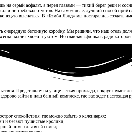
ришь на серый асфальт, а перед глазами — тихий берег реки и 
ил и не требовал отчетов. На самом деле, лучший способ прийти
аконец-то выспаться. В «Бэмби Лэнд» мы постарались создать им
ить очередную бетонную коробку. Мы решили, что наш отель дол
сегда пахнет хвоей и уютом. Но главная «фишка», ради которой к
твия. Представьте: на улице легкая прохлада, вокруг шумит лес
здорово зайти в наш банный комплекс, где вас ждет настоящая р
строг спокойствия, где можно забыть о календарях;
ени и бегают пушистые кролики;
рный номер для всей семьи;
ого кружится голова;