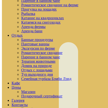
Парение в банном чане
Романтическое свидание на ферме
Прогулка на лошадях
Рыбалка
Катание на квадроциклах
Катаемся на снегоходах
Аренда фермы
Аренда бани
Отдых
Банные процедуры
Пантовые ванны
Экскурсия по ферме
Романтическое свидание
Парение в банном чане
Терапия животными
Домик на природе
Отдых с лошадьми
Тур выходного дня
Семейная турбаза Бэмби Лэнд
Кафе
Цены
Магазин
Подарочный сертификат
Галерея
Контакты