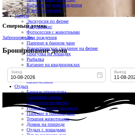
Коттедж на день рождения
В лесу с оленями
Услуги
Экскурсия по ферме
Северный домик
Дог-трекинг
Фотосессия с животными
Забронировать
Дни рождения
Парение в банном чане
Романтическое свидание на ферме
Бронирование дома
Прогулка на лошадях
Рыбалка
Катание на квадроциклах
Катаемся на снегоходах
Аренда фермы
Аренда бани
Отдых
Банные процедуры
Пантовые ванны
Экскурсия по ферме
Романтическое свидание
Парение в банном чане
Терапия животными
Домик на природе
Отдых с лошадьми