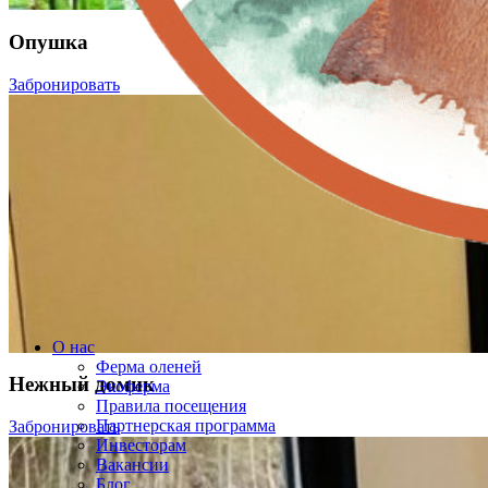
Опушка
Забронировать
О нас
Ферма оленей
Нежный домик
Экоферма
Правила посещения
Партнерская программа
Забронировать
Инвесторам
Вакансии
Блог