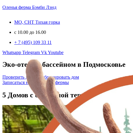
Оленья ферма Бэмби Лэнд
МО, СНТ Тихая горка
c 10.00 до 16.00
+ 7 (495) 109 33 11
Эко отель и ферма в заповеднике
Whatsapp
Telegram
Vk
Youtube
Эко-отель с бассейном в Подмосковье
Проверить даты и забронировать дом
Записаться на посещение фермы
5 Домов с отдельной территорией