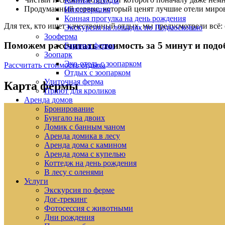
Конные походы
Продуманный сервис, который ценят лучшие отели миров
Иппотерапия
Конная прогулка на день рождения
Для тех, кто ищет качественный отдых, мы предусмотрели всё:
Экскурсия на лошадях по Подмосковью
Зооферма
Поможем рассчитать стоимость за 5 минут и подо
Баранья ферма
Зоопарк
Эко-отель с зоопарком
Рассчитать стоимость отдыха
Отдых с зоопарком
Улиточная ферма
Карта фермы
Приют для кроликов
Аренда домов
Бронирование
Бунгало на двоих
Домик с банным чаном
Аренда домика в лесу
Аренда дома с камином
Аренда дома с купелью
Коттедж на день рождения
В лесу с оленями
Услуги
Экскурсия по ферме
Дог-трекинг
Фотосессия с животными
Дни рождения