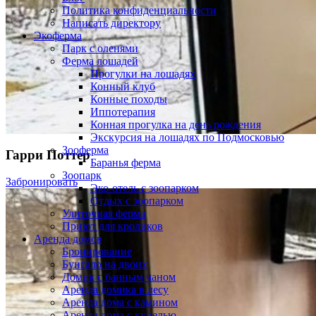
Политика конфиденциальности
Написать директору
Экоферма
Парк с оленями
Ферма лошадей
Прогулки на лошадях
Конный клуб
Конные походы
Иппотерапия
Конная прогулка на день рождения
Экскурсия на лошадях по Подмосковью
Зооферма
Гарри Поттер
Баранья ферма
Зоопарк
Забронировать
Эко-отель с зоопарком
Отдых с зоопарком
Улиточная ферма
Приют для кроликов
Аренда домов
Бронирование
Бунгало на двоих
Домик с банным чаном
Аренда домика в лесу
Аренда дома с камином
Аренда дома с купелью