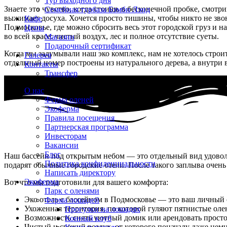
Тур выходного дня
Знаете это чувство, когда стоишь в бесконечной пробке, смот
Семейная турбаза Бэмби Лэнд
выжимает досуха. Хочется просто тишины, чтобы никто не звон
Кафе
Подмосковье, где можно сбросить весь этот городской груз и н
Цены
во всей красе: чистый воздух, лес и полное отсутствие суеты.
Магазин
Подарочный сертификат
Когда мы задумывали наш эко комплекс, нам не хотелось стро
Галерея
отдельный номер построены из натурального дерева, а внутри в
Контакты
Трансфер
О нас
Ферма оленей
Экоферма
Правила посещения
Партнерская программа
Инвесторам
Вакансии
Блог
Наш бассейн под открытым небом — это отдельный вид удовольс
Политика конфиденциальности
подарят обычные городские отели. После такого заплыва очень 
Написать директору
Экоферма
Вот что мы подготовили для вашего комфорта:
Парк с оленями
Эко отель с бассейном в Подмосковье — это ваш личный о
Ферма лошадей
Ухоженная территория, по которой гуляют пятнистые ол
Прогулки на лошадях
Возможность снять уютный домик или арендовать просто
Конный клуб
Чистый и свежий воздух, от которого поначалу даже немн