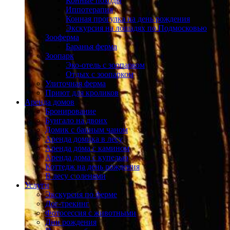
Конные походы
Иппотерапия
Конная прогулка на день рождения
Экскурсия на лошадях по Подмосковью
Зооферма
Баранья ферма
Зоопарк
Эко-отель с зоопарком
Отдых с зоопарком
Улиточная ферма
Приют для кроликов
Аренда домов
Бронирование
Бунгало на двоих
Домик с банным чаном
Аренда домика в лесу
Аренда дома с камином
Аренда дома с купелью
Коттедж на день рождения
В лесу с оленями
Услуги
Экскурсия по ферме
Дог-трекинг
Фотосессия с животными
Дни рождения