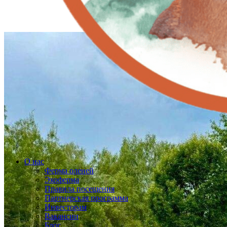
О нас
Ферма оленей
Экоферма
Правила посещения
Партнерская программа
Инвесторам
Вакансии
Блог