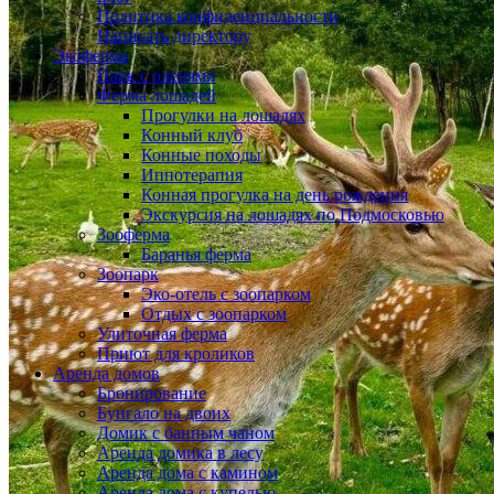
Политика конфиденциальности
Написать директору
Экоферма
Парк с оленями
Ферма лошадей
Прогулки на лошадях
Конный клуб
Конные походы
Иппотерапия
Конная прогулка на день рождения
Экскурсия на лошадях по Подмосковью
Зооферма
Баранья ферма
Зоопарк
Эко-отель с зоопарком
Отдых с зоопарком
Улиточная ферма
Приют для кроликов
Аренда домов
Бронирование
Бунгало на двоих
Домик с банным чаном
Аренда домика в лесу
Аренда дома с камином
Аренда дома с купелью