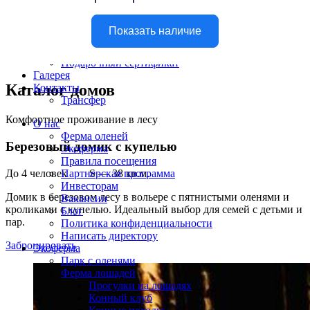
Тур выходного дня
Семейная турбаза Бэмби Лэнд
Кафе
Цены
Магазин
Подарочный сертификат
Галерея
Каталог домов
Контакты
Трансфер
Комфортное проживание в лесу
О нас
Ферма оленей
Березовый домик с купелью
Экоферма
Правила посещения
До 4 человек S — 38 кв.м.
Партнерская программа
Инвесторам
Домик в березовом лесу в вольере с пятнистыми оленями и
Вакансии
кроликами с купелью. Идеальный выбор для семей с детьми и
Блог
пар.
Политика конфиденциальности
Написать директору
Забронировать
Экоферма
Парк с оленями
Ферма лошадей
Прогулки на лошадях
Конный клуб