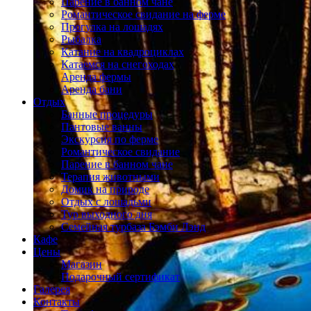
Парение в банном чане
Романтическое свидание на ферме
Прогулка на лошадях
Рыбалка
Катание на квадроциклах
Катаемся на снегоходах
Аренда фермы
Аренда бани
Отдых
Банные процедуры
Пантовые ванны
Экскурсия по ферме
Романтическое свидание
Парение в банном чане
Терапия животными
Домик на природе
Отдых с лошадьми
Тур выходного дня
Семейная турбаза Бэмби Лэнд
Кафе
Цены
Магазин
Подарочный сертификат
Галерея
Контакты