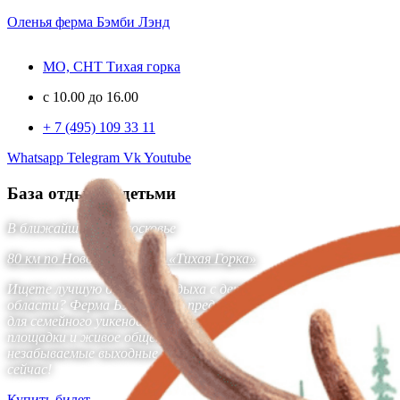
Оленья ферма Бэмби Лэнд
МО, СНТ Тихая горка
c 10.00 до 16.00
+ 7 (495) 109 33 11
Whatsapp
Telegram
Vk
Youtube
База отдыха с детьми
В ближайшем Подмосковье
80 км по Новой риге, СНТ «Тихая Горка»
Ищете лучшую базу для отдыха с детьми в Московской
области? Ферма Бэмби Лэнд предлагает идеальные условия
для семейного уикенда: уютные экодомики, безопасные
площадки и живое общение с оленями. Забронируйте
незабываемые выходные на природе для всей семьи прямо
сейчас!
Купить билет