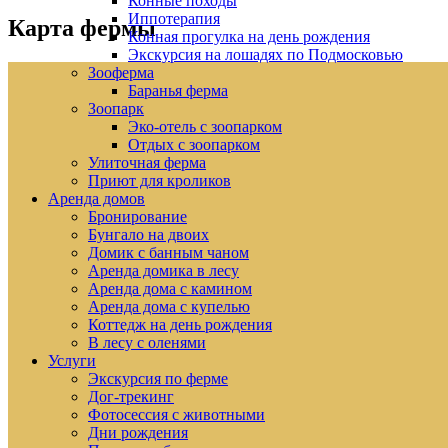
Конные походы
Иппотерапия
Карта фермы
Конная прогулка на день рождения
Экскурсия на лошадях по Подмосковью
Зооферма
Баранья ферма
Зоопарк
Эко-отель с зоопарком
Отдых с зоопарком
Улиточная ферма
Приют для кроликов
Аренда домов
Бронирование
Бунгало на двоих
Домик с банным чаном
Аренда домика в лесу
Аренда дома с камином
Аренда дома с купелью
Коттедж на день рождения
В лесу с оленями
Услуги
Экскурсия по ферме
Дог-трекинг
Фотосессия с животными
Дни рождения