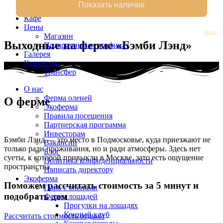
Тур выходного дня
Семейная турбаза Бэмби Лэнд
Кафе
Цены
Bnovo
Магазин
Выходные на ферме «Бэмби Лэнд»
Подарочный сертификат
Галерея
Контакты
Трансфер
О нас
Ферма оленей
О ферме
Экоферма
Правила посещения
Партнерская программа
Инвесторам
Бэмби Лэнд — это место в Подмосковье, куда приезжают не
Вакансии
только ради проживания, но и ради атмосферы. Здесь нет
Блог
суеты, к которой привыкли в Москве, зато есть ощущение
Политика конфиденциальности
пространства.
Написать директору
Экоферма
Поможем рассчитать стоимость за 5 минут и
Парк с оленями
подобрать дом
Ферма лошадей
Прогулки на лошадях
Конный клуб
Рассчитать стоимость отдыха