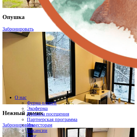
Опушка
Забронировать
О нас
Ферма оленей
Экоферма
Нежный домик
Правила посещения
Партнерская программа
Забронировать
Инвесторам
Вакансии
Блог