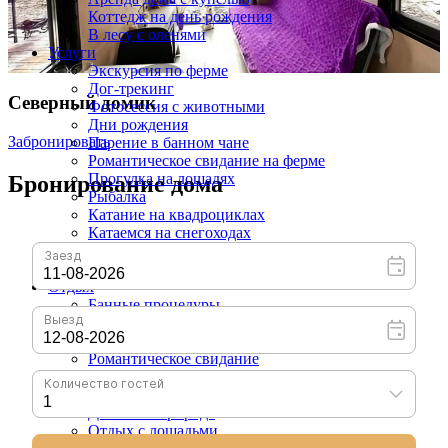
Коттедж на день рождения
В лесу с оленями
Услуги
Экскурсия по ферме
Дог-трекинг
Северный домик
Фотосессия с животными
Дни рождения
Забронировать
Парение в банном чане
Романтическое свидание на ферме
Прогулка на лошадях
Бронирование дома
Рыбалка
Катание на квадроциклах
Катаемся на снегоходах
Аренда фермы
Аренда бани
Отдых
Банные процедуры
Пантовые ванны
Экскурсия по ферме
Романтическое свидание
Парение в банном чане
Терапия животными
Домик на природе
Отдых с лошадьми