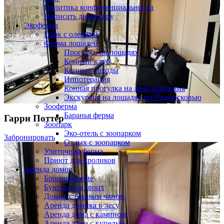
Политика конфиденциальности
Написать директору
Экоферма
Парк с оленями
Ферма лошадей
Прогулки на лошадях
Конный клуб
Конные походы
Иппотерапия
Конная прогулка на день рождения
Экскурсия на лошадях по Подмосковью
Зооферма
Баранья ферма
Гарри Поттер
Зоопарк
Эко-отель с зоопарком
Забронировать
Отдых с зоопарком
Улиточная ферма
Приют для кроликов
Аренда домов
Бронирование
Бунгало на двоих
Домик с банным чаном
Аренда домика в лесу
Аренда дома с камином
Аренда дома с купелью