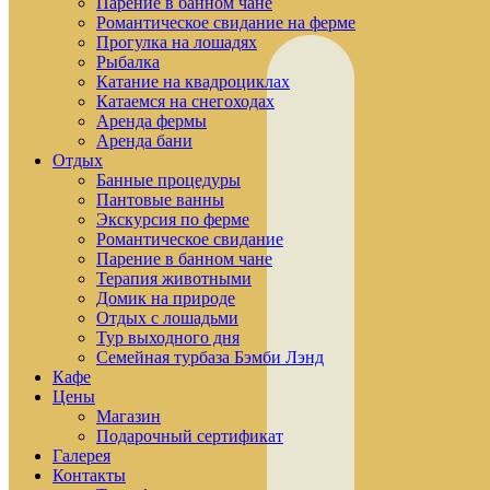
Парение в банном чане
Романтическое свидание на ферме
Прогулка на лошадях
Рыбалка
Катание на квадроциклах
Катаемся на снегоходах
Аренда фермы
Аренда бани
Отдых
Банные процедуры
Пантовые ванны
Экскурсия по ферме
Романтическое свидание
Парение в банном чане
Терапия животными
Домик на природе
Отдых с лошадьми
Тур выходного дня
Семейная турбаза Бэмби Лэнд
Кафе
Цены
Магазин
Подарочный сертификат
Галерея
Контакты