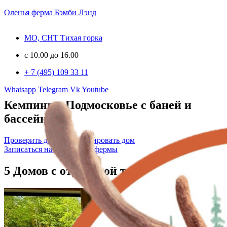
Оленья ферма Бэмби Лэнд
МО, СНТ Тихая горка
c 10.00 до 16.00
+ 7 (495) 109 33 11
Эко отель и ферма в заповеднике
Whatsapp
Telegram
Vk
Youtube
Кемпинг в Подмосковье с баней и
бассейном
Проверить даты и забронировать дом
Записаться на посещение фермы
5 Домов с отдельной территорией