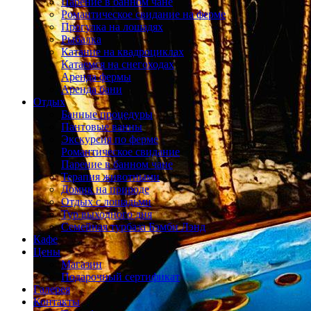
Парение в банном чане
Романтическое свидание на ферме
Прогулка на лошадях
Рыбалка
Катание на квадроциклах
Катаемся на снегоходах
Аренда фермы
Аренда бани
Отдых
Банные процедуры
Пантовые ванны
Экскурсия по ферме
Романтическое свидание
Парение в банном чане
Терапия животными
Домик на природе
Отдых с лошадьми
Тур выходного дня
Семейная турбаза Бэмби Лэнд
Кафе
Цены
Магазин
Подарочный сертификат
Галерея
Контакты