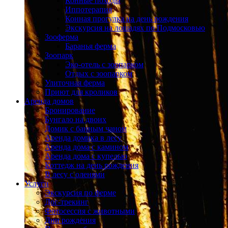
Конные походы
Иппотерапия
Конная прогулка на день рождения
Экскурсия на лошадях по Подмосковью
Зооферма
Баранья ферма
Зоопарк
Эко-отель с зоопарком
Отдых с зоопарком
Улиточная ферма
Приют для кроликов
Аренда домов
Бронирование
Бунгало на двоих
Домик с банным чаном
Аренда домика в лесу
Аренда дома с камином
Аренда дома с купелью
Коттедж на день рождения
В лесу с оленями
Услуги
Экскурсия по ферме
Дог-трекинг
Фотосессия с животными
Дни рождения