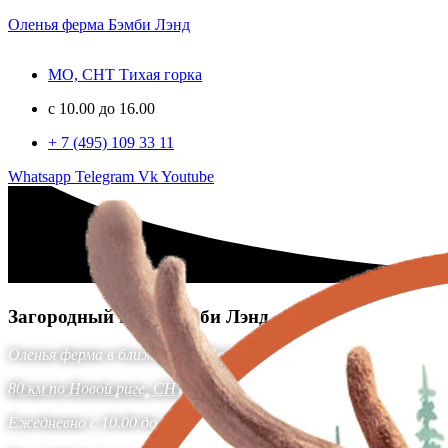
Оленья ферма Бэмби Лэнд
МО, СНТ Тихая горка
c 10.00 до 16.00
+ 7 (495) 109 33 11
Whatsapp
Telegram
Vk
Youtube
Загородный клуб Бэмби Лэнд
Оленья ферма в ближайшем Подмосковье
80 км по Новой риге, СНТ «Тихая Горка».
Ежедневно с 10.00 до 16.00 часов.