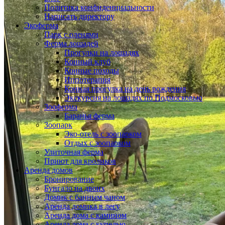
Политика конфиденциальности
Написать директору
Экоферма
Парк с оленями
Ферма лошадей
Прогулки на лошадях
Конный клуб
Конные походы
Иппотерапия
Конная прогулка на день рождения
Экскурсия на лошадях по Подмосковью
Зооферма
Баранья ферма
Зоопарк
Эко-отель с зоопарком
Отдых с зоопарком
Улиточная ферма
Приют для кроликов
Аренда домов
Бронирование
Бунгало на двоих
Домик с банным чаном
Аренда домика в лесу
Аренда дома с камином
Аренда дома с купелью